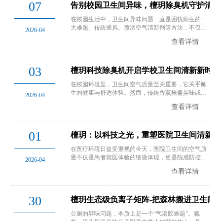
07
告别校园卫生间异味，檀玥除臭机守护清新
在校园生活中，卫生间异味问题一直是困扰师生的一
大难题。传统通风、喷洒空气清新剂等方法，不仅效
2026-04
果有限，还可能带来二次污染，威胁师生健康。那
查看详情
么，有没有一种真正有效、安全且智能的解决方案
呢？答案是肯定的，那就是安装檀玥校园卫生间除臭
机！
03
檀玥科技除臭机开启学校卫生间清新新时代
在校园环境里，卫生间空气质量至关重要，它关乎师
生的健康与舒适体验。然而，传统香薰掩盖异味或简
2026-04
单通风的方式，已难以满足现代校园对健康、安全、
查看详情
高效除臭杀菌的需求。此时，檀玥科技除臭机带着创
新解决方案走进校园。
01
檀玥：以科技之光，重塑医院卫生间清新生
在医疗环境日益受重视的今天，医院卫生间的空气质
量不仅是患者就医体验的细微体现，更是院感防控的
2026-04
关键环节。传统除臭方式，如香薰掩盖、化学药剂喷
查看详情
洒，不仅无法根除异味，更可能带来二次污染，威胁
医患健康。在此背景下，深圳市檀玥科技有限公司凭
借其创新技术，为医院卫生间…
30
檀玥生态级负离子矩阵-把森林搬进卫生间
公厕的异味问题，本质上是一个“气溶胶难题”。氨