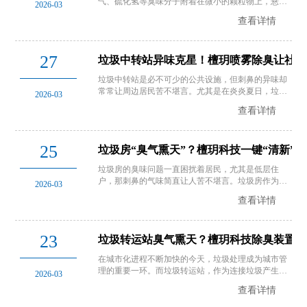
气、硫化氢等臭味分子附着在微小的颗粒物上，悬浮
2026-03
在空气中，传统净化方式往往治标不治本。檀玥科技
查看详情
给出的解决方案是：主动出击，让它落下来。生态级
负离子矩阵，一款专为商用卫生间设计的天花板嵌入
式负氧离子发生器。它内置高…
27
垃圾中转站异味克星！檀玥喷雾除臭让社区
垃圾中转站是必不可少的公共设施，但刺鼻的异味却
常常让周边居民苦不堪言。尤其是在炎炎夏日，垃圾
2026-03
腐败速度加快，异味愈发浓烈，不仅影响空气质量，
查看详情
更降低了居民的生活幸福感。别担心，檀玥科技垃圾
中转站喷雾除臭设备，为您排忧解难！
25
垃圾房“臭气熏天”？檀玥科技一键“清新”
垃圾房的臭味问题一直困扰着居民，尤其是低层住
户，那刺鼻的气味简直让人苦不堪言。垃圾房作为垃
2026-03
圾的集中存放点，氨气、甲硫醇、硫化氢等异味气体
查看详情
不断散发，不仅影响周边环境，更降低了居民的生活
质量。
23
垃圾转运站臭气熏天？檀玥科技除臭装置藏
在城市化进程不断加快的今天，垃圾处理成为城市管
理的重要一环。而垃圾转运站，作为连接垃圾产生源
2026-03
头与最终处理场所的关键节点，其环境问题一直备受
查看详情
关注。尤其是刺鼻的异味，不仅影响周边居民的生活
质量，也对工作人员的健康构成潜在威胁。然而，檀