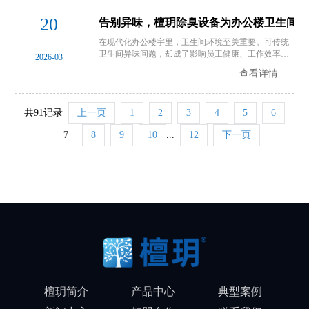
玥科技除臭装置的出现，正引…
20
告别异味，檀玥除臭设备为办公楼卫生间焕
在现代化办公楼宇里，卫生间环境至关重要。可传统
卫生间异味问题，却成了影响员工健康、工作效率和
2026-03
企业形象的“绊脚石”。办公楼卫生间使用频率高、空
查看详情
间封闭，氨、硫化氢等有害异味及细菌、病毒气溶胶
极易产生并积聚。这些异味刺鼻难闻，还可能引发呼
吸道疾病，降低员工工作积…
共91记录
上一页
1
2
3
4
5
6
7
8
9
10
...
12
下一页
檀玥简介
产品中心
典型案例