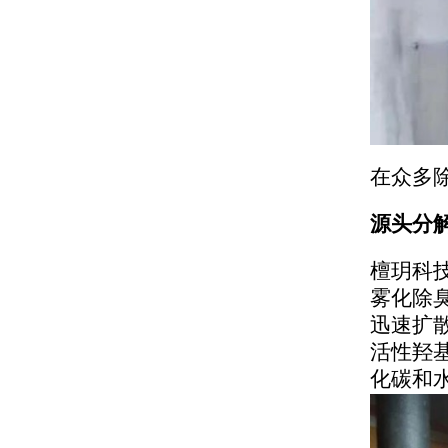
在众多
源头分
檀玥科
雾化除
迅速扩
活性羟
化碳和