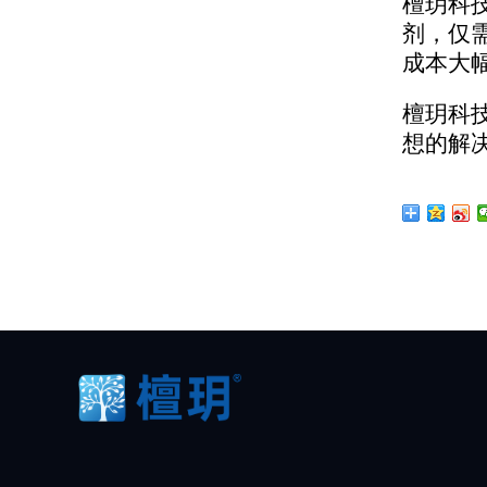
檀玥科
剂，仅
成本大
檀玥科
想的解