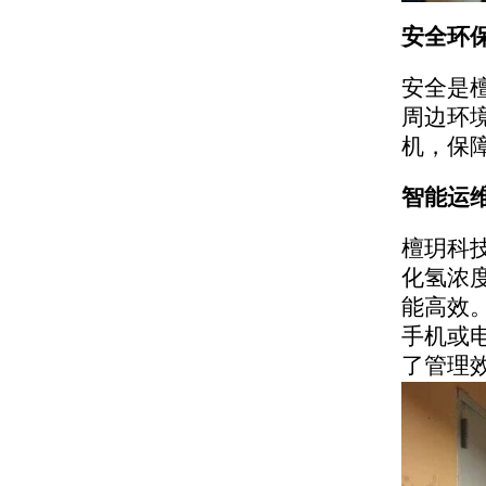
安全环
安全是
周边环
机，保
智能运
檀玥科
化氢浓
能高效
手机或
了管理