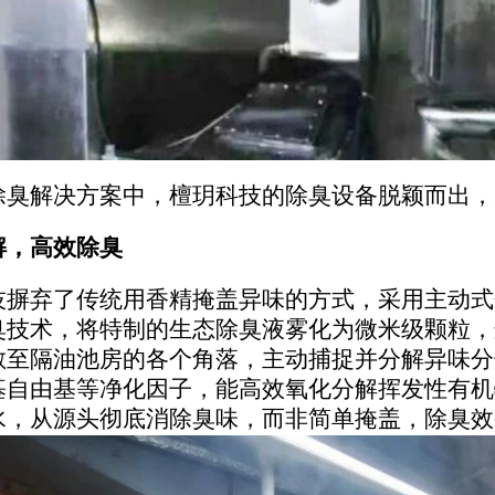
除臭解决方案中，檀玥科技的除臭设备脱颖而出，
解，高效除臭
技摒弃了传统用香精掩盖异味的方式，采用主动式
臭技术，将特制的生态除臭液雾化为微米级颗粒，
散至隔油池房的各个角落，主动捕捉并分解异味分
基自由基等净化因子，能高效氧化分解挥发性有机
水，从源头彻底消除臭味，而非简单掩盖，除臭效