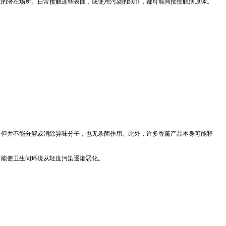
生的潜在场所。日常接触这些表面，或使用污染的纸巾，都可能间接接触病原体。
，但并不能分解或消除异味分子，也无杀菌作用。此外，许多香薰产品本身可能释
可能使卫生间环境从轻度污染逐渐恶化。