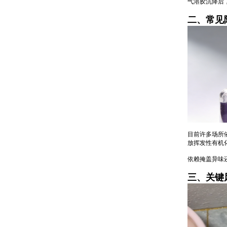
气溶胶沉降后
二、常见
目前许多场所
放挥发性有机
依赖掩盖异味
三、关键